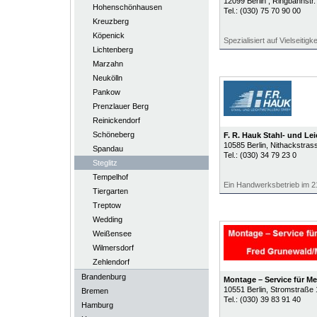
12099
Berlin
, Ringbahnstr.
Hohenschönhausen
Tel.:
(030) 75 70 90 00
Kreuzberg
Köpenick
Spezialisiert auf Vielseitigke
Lichtenberg
Marzahn
Neukölln
Pankow
Prenzlauer Berg
Reinickendorf
Schöneberg
F. R. Hauk Stahl- und L
10585
Berlin
, Nithackstras
Spandau
Tel.:
(030) 34 79 23 0
Steglitz
Tempelhof
Ein Handwerksbetrieb im 2
Tiergarten
Treptow
Wedding
Weißensee
Wilmersdorf
Zehlendorf
Brandenburg
Montage – Service für Me
10551
Berlin
, Stromstraße 
Bremen
Tel.:
(030) 39 83 91 40
Hamburg