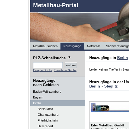
Metallbau-Portal
Metallbau suchen
Neuzugänge
Notdienst
Sachverständig
Neuzugänge in
Berlin
PLZ-Schnellsuche
Leider keinen Treffer in Stegl
Google Suche
Erweiterte Suche
Neuzugänge
Neuzugänge in der U
nach Gebieten
Berlin
»
Steglitz
Baden-Württemberg
Bayern
Berlin
Berlin Mitte
Charlottenburg
Friedrichshain
Erler Metallbau GmbH
Hellersdorf