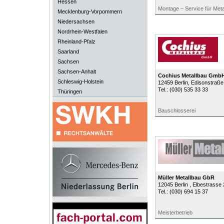
Hessen
Montage – Service für Metall
Mecklenburg-Vorpommern
Niedersachsen
Nordrhein-Westfalen
Rheinland-Pfalz
Saarland
Sachsen
Sachsen-Anhalt
Cochius Metallbau Gmb
Schleswig-Holstein
12459
Berlin
, Edisonstraße
Tel.:
(030) 535 33 33
Thüringen
Bauschlosserei
Müller Metallbau GbR
12045
Berlin
, Elbestrasse 
Tel.:
(030) 694 15 37
Meisterbetrieb