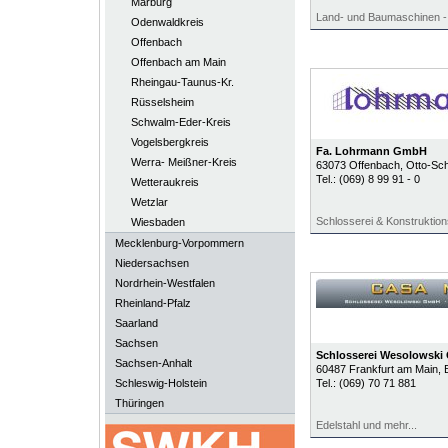
Marburg
Land- und Baumaschinen - 
Odenwaldkreis
Offenbach
Offenbach am Main
Rheingau-Taunus-Kr.
Rüsselsheim
Schwalm-Eder-Kreis
Vogelsbergkreis
Fa. Lohrmann GmbH
Werra- Meißner-Kreis
63073
Offenbach
, Otto-Sc
Tel.:
(069) 8 99 91 - 0
Wetteraukreis
Wetzlar
Schlosserei & Konstruktion
Wiesbaden
Mecklenburg-Vorpommern
Niedersachsen
Nordrhein-Westfalen
Rheinland-Pfalz
Saarland
Sachsen
Schlosserei Wesolowsk
Sachsen-Anhalt
60487
Frankfurt am Main
, 
Schleswig-Holstein
Tel.:
(069) 70 71 881
Thüringen
Edelstahl und mehr...