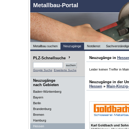
Metallbau-Portal
Metallbau suchen
Neuzugänge
Notdienst
Sachverständig
Neuzugänge in
Hesse
PLZ-Schnellsuche
Leider keinen Treffer in Main
Google Suche
Erweiterte Suche
Neuzugänge
Neuzugänge in der U
nach Gebieten
Hessen
»
Main-Kinzig-
Baden-Württemberg
Bayern
Berlin
Brandenburg
Bremen
Hamburg
Karl Goldbach und Soh
Hessen