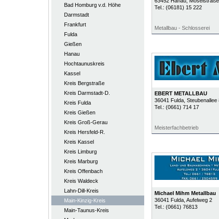
63452
Hanau
, Moselstraße
Bad Homburg v.d. Höhe
Tel.:
(06181) 15 222
Darmstadt
Frankfurt
Metallbau - Schlosserei
Fulda
Gießen
Hanau
Hochtaunuskreis
Kassel
Kreis Bergstraße
Kreis Darmstadt-D.
EBERT METALLBAU
36041
Fulda
, Steubenallee 
Kreis Fulda
Tel.:
(0661) 714 17
Kreis Gießen
Kreis Groß-Gerau
Meisterfachbetrieb
Kreis Hersfeld-R.
Kreis Kassel
Kreis Limburg
Kreis Marburg
Kreis Offenbach
Kreis Waldeck
Lahn-Dill-Kreis
Michael Mihm Metallbau
36041
Fulda
, Aufelweg 2
Main-Kinzig-Kreis
Tel.:
(0661) 76813
Main-Taunus-Kreis