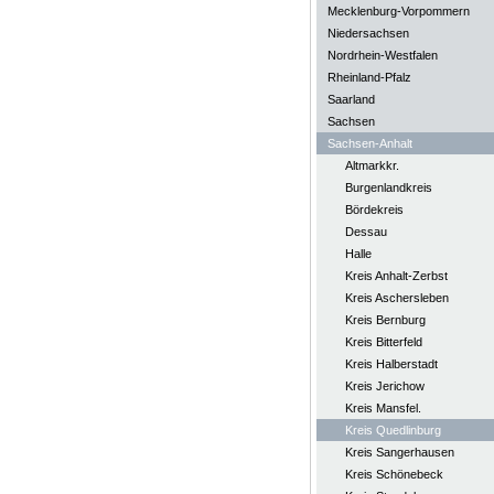
Mecklenburg-Vorpommern
Niedersachsen
Nordrhein-Westfalen
Rheinland-Pfalz
Saarland
Sachsen
Sachsen-Anhalt
Altmarkkr.
Burgenlandkreis
Bördekreis
Dessau
Halle
Kreis Anhalt-Zerbst
Kreis Aschersleben
Kreis Bernburg
Kreis Bitterfeld
Kreis Halberstadt
Kreis Jerichow
Kreis Mansfel.
Kreis Quedlinburg
Kreis Sangerhausen
Kreis Schönebeck