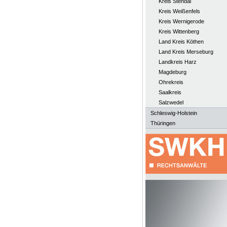
Kreis Stendal
Kreis Weißenfels
Kreis Wernigerode
Kreis Wittenberg
Land Kreis Köthen
Land Kreis Merseburg
Landkreis Harz
Magdeburg
Ohrekreis
Saalkreis
Salzwedel
Schleswig-Holstein
Thüringen