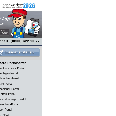
ere Portalseiten
unternehmer-Portal
enleger-Portal
hdecker-Portal
tro-Portal
senleger-Portal
aBau-Portal
aeudereiniger-Portal
uestbau-Portal
ser-Portal
-Portal