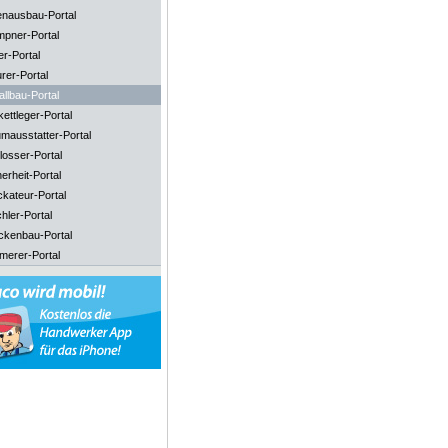
enausbau-Portal
mpner-Portal
er-Portal
rer-Portal
llbau-Portal
ettleger-Portal
mausstatter-Portal
losser-Portal
erheit-Portal
ckateur-Portal
hler-Portal
ckenbau-Portal
merer-Portal