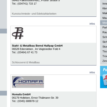
06463
Falkenstein/Harz
, Froser Straße 5
Tel.:
(034741) 715 17
Inn
Kle
Mal
Kunstschmiede- und Edelstahlarbeiten
Mau
Meta
infos
Park
Rau
Sch
Sich
Stahl- & Metallbau Bernd Halfpap GmbH
Stu
06528
Edersleben
, Im Voigtstedter Feld 4
Tisc
Tel.:
(03464) 67 41 73
Tro
Zim
Schlosserei & Metallbau
infos
Homafa GmbH
06179
Holleben
, Ernst-Thälmann-Str. 39
Tel.:
(0345) 688878-12