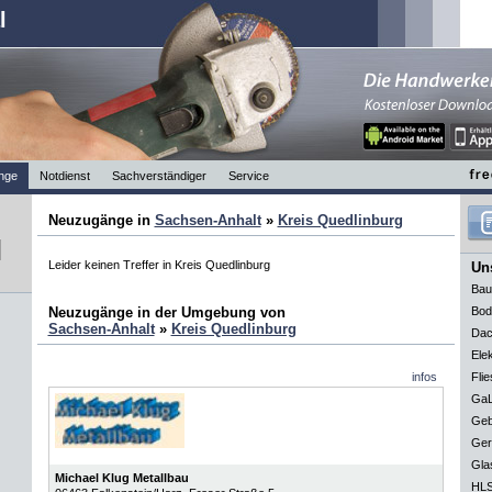
l
nge
Notdienst
Sachverständiger
Service
Neuzugänge in
Sachsen-Anhalt
»
Kreis Quedlinburg
Leider keinen Treffer in Kreis Quedlinburg
Uns
Bau
Neuzugänge in der Umgebung von
Bod
Sachsen-Anhalt
»
Kreis Quedlinburg
Dac
Elek
infos
Flie
GaL
Geb
Ger
Gla
Michael Klug Metallbau
HLS