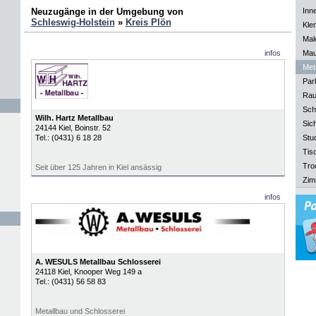
Neuzugänge in der Umgebung von
Inn
Schleswig-Holstein
»
Kreis Plön
Kle
Mal
infos
Mau
Meta
Park
Rau
Sch
Wilh. Hartz Metallbau
Sich
24144
Kiel
, Boinstr. 52
Tel.:
(0431) 6 18 28
Stu
Tisc
Tro
Seit über 125 Jahren in Kiel ansässig
Zim
infos
A. WESULS Metallbau Schlosserei
24118
Kiel
, Knooper Weg 149 a
Tel.:
(0431) 56 58 83
Metallbau und Schlosserei