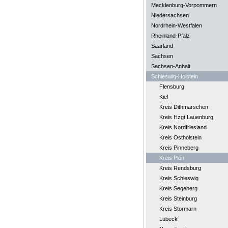
Mecklenburg-Vorpommern
Niedersachsen
Nordrhein-Westfalen
Rheinland-Pfalz
Saarland
Sachsen
Sachsen-Anhalt
Schleswig-Holstein
Flensburg
Kiel
Kreis Dithmarschen
Kreis Hzgt Lauenburg
Kreis Nordfriesland
Kreis Ostholstein
Kreis Pinneberg
Kreis Plön
Kreis Rendsburg
Kreis Schleswig
Kreis Segeberg
Kreis Steinburg
Kreis Stormarn
Lübeck