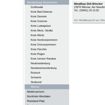
Mecklenburg-Vorpommern
Metallbau Dirk Brincker
Greifswald
23970
Wismar
, Am Seeufer
Tel.:
(03841) 25 23 82
Kreis Bad Doberan
Kreis Demmin
Der Metallbauprofi aus Wi
Kreis Güstrow
Kreis Ludwigslust
Kreis Meck.-Strelitz
Kreis Müritz
Kreis Nordvorpommern
Kreis Ostvorpommern
Kreis Parchim
Kreis Rügen
Kreis Uecker-Randow
Neubrandenburg
Nordwestmecklenburg
Rostock
Schwerin
Stralsund
Wismar
Niedersachsen
Nordrhein-Westfalen
Rheinland-Pfalz