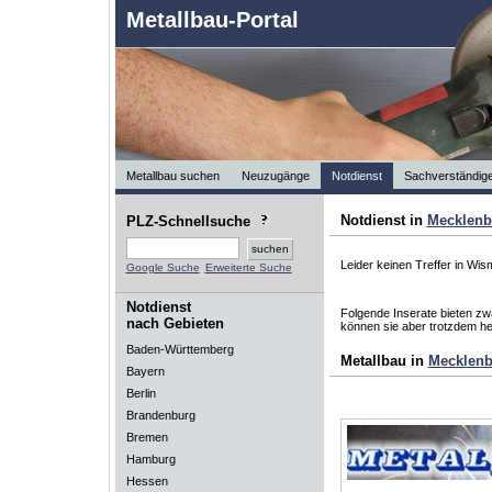
Metallbau-Portal
Metallbau suchen
Neuzugänge
Notdienst
Sachverständig
Notdienst in
Mecklen
PLZ-Schnellsuche
Leider keinen Treffer in Wis
Google Suche
Erweiterte Suche
Notdienst
Folgende Inserate bieten zwa
nach Gebieten
können sie aber trotzdem he
Baden-Württemberg
Metallbau in
Mecklen
Bayern
Berlin
Brandenburg
Bremen
Hamburg
Hessen