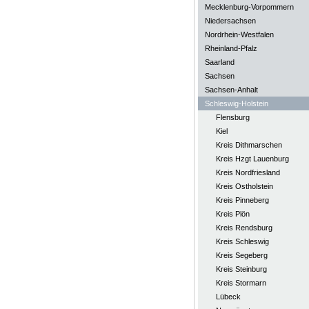
Mecklenburg-Vorpommern
Niedersachsen
Nordrhein-Westfalen
Rheinland-Pfalz
Saarland
Sachsen
Sachsen-Anhalt
Schleswig-Holstein
Flensburg
Kiel
Kreis Dithmarschen
Kreis Hzgt Lauenburg
Kreis Nordfriesland
Kreis Ostholstein
Kreis Pinneberg
Kreis Plön
Kreis Rendsburg
Kreis Schleswig
Kreis Segeberg
Kreis Steinburg
Kreis Stormarn
Lübeck