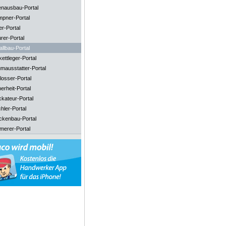
enausbau-Portal
mpner-Portal
er-Portal
rer-Portal
llbau-Portal
ettleger-Portal
mausstatter-Portal
losser-Portal
erheit-Portal
ckateur-Portal
hler-Portal
ckenbau-Portal
merer-Portal