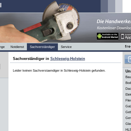
l
nge
Notdienst
Sachverständiger
Service
Sachverständiger in
Schleswig-Holstein
Leider keinen Sachverstaendiger in Schleswig-Holstein gefunden.
Uns
Bau
Bod
Dac
Elek
Flie
GaL
Geb
Ger
Gla
HLS