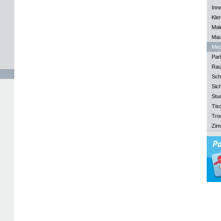
Inn
Kle
Mal
Mau
Meta
Park
Rau
Sch
Sich
Stu
Tisc
Tro
Zim