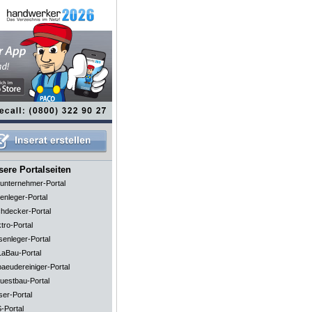
ere Portalseiten
unternehmer-Portal
enleger-Portal
hdecker-Portal
tro-Portal
senleger-Portal
aBau-Portal
aeudereiniger-Portal
uestbau-Portal
ser-Portal
-Portal