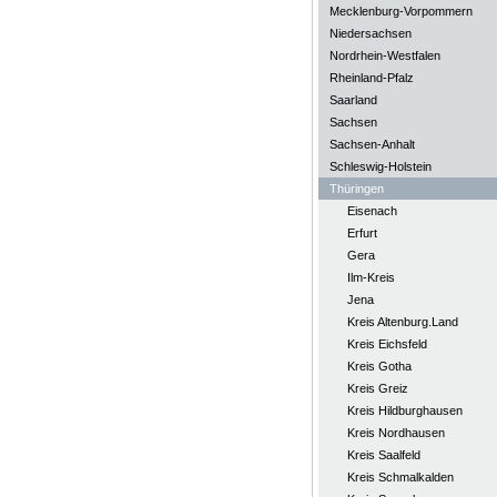
Mecklenburg-Vorpommern
Niedersachsen
Nordrhein-Westfalen
Rheinland-Pfalz
Saarland
Sachsen
Sachsen-Anhalt
Schleswig-Holstein
Thüringen
Eisenach
Erfurt
Gera
Ilm-Kreis
Jena
Kreis Altenburg.Land
Kreis Eichsfeld
Kreis Gotha
Kreis Greiz
Kreis Hildburghausen
Kreis Nordhausen
Kreis Saalfeld
Kreis Schmalkalden