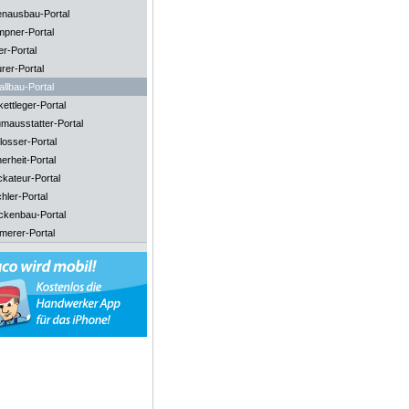
enausbau-Portal
mpner-Portal
er-Portal
rer-Portal
llbau-Portal
ettleger-Portal
mausstatter-Portal
losser-Portal
erheit-Portal
ckateur-Portal
hler-Portal
ckenbau-Portal
merer-Portal