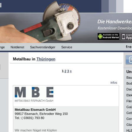
l
nge
Notdienst
Sachverständiger
Service
Metallbau in
Thüringen
1
2
3
»
Uns
Bau
infos
Bod
Dac
Elek
Flie
GaL
Metallbau Eisenach GmbH
Geb
99817
Eisenach
, Eichrodter Weg 150
Tel.:
( 03691) 793 80
Ger
Gla
Wir machen Nägel mit Köpfen
HLS