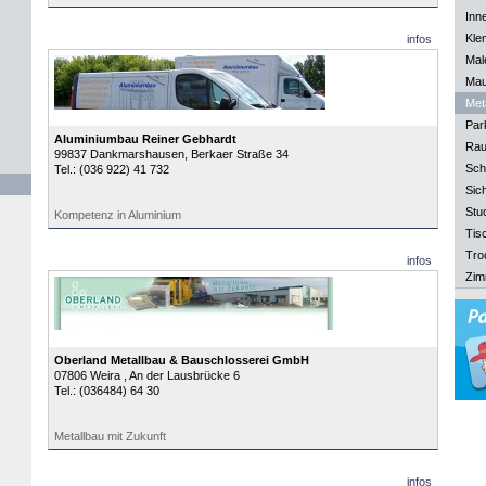
Inn
Kle
infos
Mal
Mau
Meta
Park
Aluminiumbau Reiner Gebhardt
Rau
99837
Dankmarshausen
, Berkaer Straße 34
Sch
Tel.:
(036 922) 41 732
Sich
Stu
Kompetenz in Aluminium
Tisc
Tro
infos
Zim
Oberland Metallbau & Bauschlosserei GmbH
07806
Weira
, An der Lausbrücke 6
Tel.:
(036484) 64 30
Metallbau mit Zukunft
infos