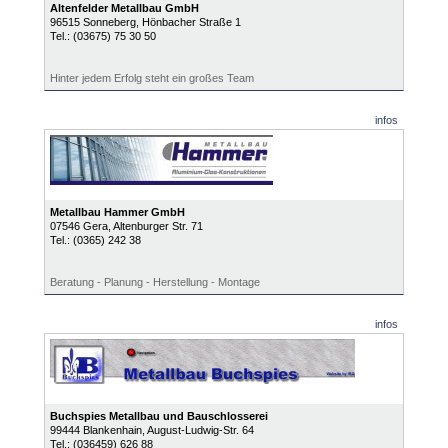
Altenfelder Metallbau GmbH
96515
Sonneberg
, Hönbacher Straße 1
Tel.:
(03675) 75 30 50
Hinter jedem Erfolg steht ein großes Team
infos
Metallbau Hammer GmbH
07546
Gera
, Altenburger Str. 71
Tel.:
(0365) 242 38
Beratung - Planung - Herstellung - Montage
infos
Buchspies Metallbau und Bauschlosserei
99444
Blankenhain
, August-Ludwig-Str. 64
Tel.:
(036459) 626 88