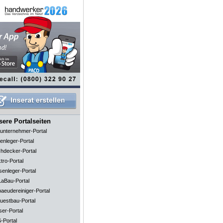
ere Portalseiten
unternehmer-Portal
enleger-Portal
hdecker-Portal
tro-Portal
senleger-Portal
aBau-Portal
aeudereiniger-Portal
uestbau-Portal
ser-Portal
-Portal