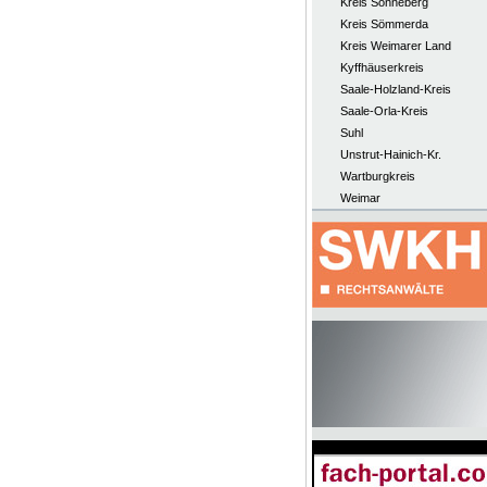
Kreis Sonneberg
Kreis Sömmerda
Kreis Weimarer Land
Kyffhäuserkreis
Saale-Holzland-Kreis
Saale-Orla-Kreis
Suhl
Unstrut-Hainich-Kr.
Wartburgkreis
Weimar