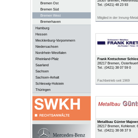
28307
Bremen
, Heerenholz
Bremen Ost
Tel.:
(0421) 48 23 93
Bremen Süd
Bremen West
Mitglied in der Innung-Meta
Bremerhaven
Hamburg
Hessen
Mecklenburg-Vorpommern
Niedersachsen
Nordrhein-Westfalen
Rheinland-Pfalz
Frank Kretschmer Schlos
28217
Bremen
, Osterfeuer
Saarland
Tel.:
(0421) 38 07 59 0
Sachsen
Sachsen-Anhalt
Fachbetrieb seit 1969
Schleswig-Holstein
Thüringen
Metallbau Günter Majow
28217
Bremen
, Kohlenstr. 
Tel.:
(0421) 38 08 37 9