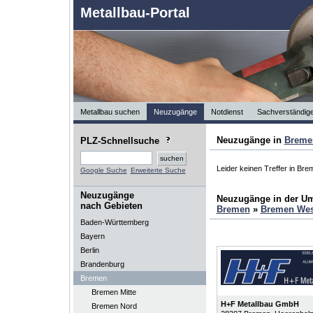
Metallbau-Portal
Metallbau suchen
Neuzugänge
Notdienst
Sachverständig
Neuzugänge in
Breme
PLZ-Schnellsuche
Leider keinen Treffer in Br
Google Suche
Erweiterte Suche
Neuzugänge
Neuzugänge in der U
nach Gebieten
Bremen
»
Bremen Wes
Baden-Württemberg
Bayern
Berlin
Brandenburg
Bremen
Bremen Mitte
H+F Metallbau GmbH
Bremen Nord