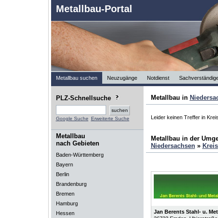
Metallbau-Portal
Metallbau suchen
Neuzugänge
Notdienst
Sachverständig
Metallbau in
Niedersa
PLZ-Schnellsuche
Leider keinen Treffer in Krei
Google Suche
Erweiterte Suche
Metallbau
Metallbau in der Umg
nach Gebieten
Niedersachsen
»
Kreis
Baden-Württemberg
Bayern
Berlin
Brandenburg
Bremen
Hamburg
Jan Berents Stahl- u. Met
Hessen