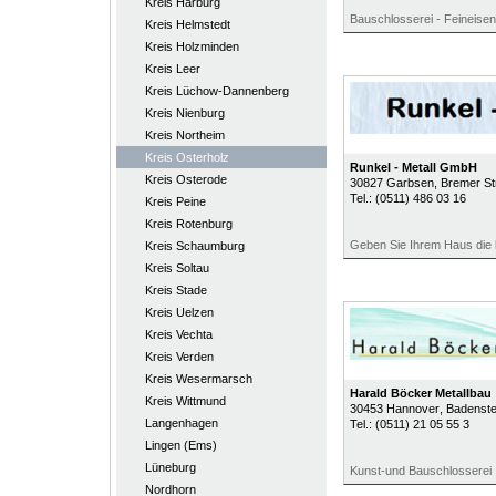
Kreis Harburg
Bauschlosserei - Feineisen
Kreis Helmstedt
Kreis Holzminden
Kreis Leer
Kreis Lüchow-Dannenberg
Kreis Nienburg
Kreis Northeim
Kreis Osterholz
Runkel - Metall GmbH
Kreis Osterode
30827
Garbsen
, Bremer St
Tel.:
(0511) 486 03 16
Kreis Peine
Kreis Rotenburg
Geben Sie Ihrem Haus die 
Kreis Schaumburg
Kreis Soltau
Kreis Stade
Kreis Uelzen
Kreis Vechta
Kreis Verden
Kreis Wesermarsch
Harald Böcker Metallbau
Kreis Wittmund
30453
Hannover
, Badenste
Langenhagen
Tel.:
(0511) 21 05 55 3
Lingen (Ems)
Lüneburg
Kunst-und Bauschlosserei
Nordhorn