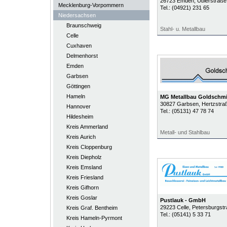
26723
Emden
, Ubierstraße
Mecklenburg-Vorpommern
Tel.:
(04921) 231 65
Niedersachsen
Braunschweig
Stahl- u. Metallbau
Celle
Cuxhaven
Delmenhorst
Emden
Garbsen
Göttingen
Hameln
MG Metallbau Goldschm
30827
Garbsen
, Hertzstra
Hannover
Tel.:
(05131) 47 78 74
Hildesheim
Kreis Ammerland
Metall- und Stahlbau
Kreis Aurich
Kreis Cloppenburg
Kreis Diepholz
Kreis Emsland
Kreis Friesland
Kreis Gifhorn
Kreis Goslar
Pustlauk - GmbH
29223
Celle
, Petersburgst
Kreis Graf. Bentheim
Tel.:
(05141) 5 33 71
Kreis Hameln-Pyrmont