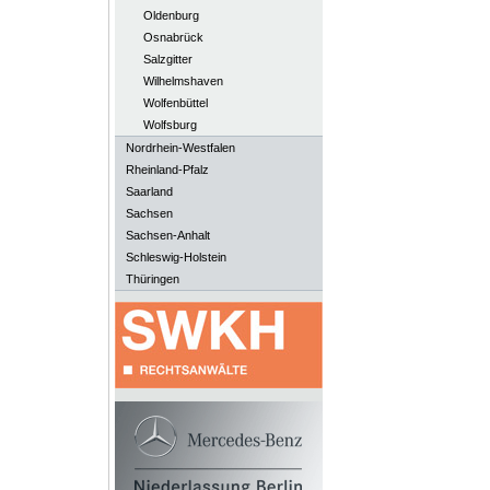
Oldenburg
Osnabrück
Salzgitter
Wilhelmshaven
Wolfenbüttel
Wolfsburg
Nordrhein-Westfalen
Rheinland-Pfalz
Saarland
Sachsen
Sachsen-Anhalt
Schleswig-Holstein
Thüringen