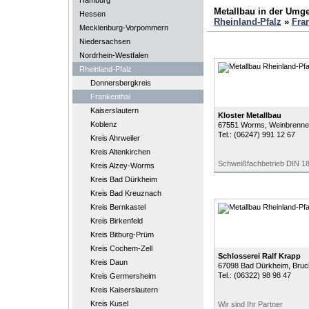
Hamburg
Metallbau in der Umg
Hessen
Rheinland-Pfalz
»
Fra
Mecklenburg-Vorpommern
Niedersachsen
Nordrhein-Westfalen
Rheinland-Pfalz
Donnersbergkreis
Frankenthal
Kaiserslautern
Kloster Metallbau
Koblenz
67551
Worms
, Weinbrenner
Tel.:
(06247) 991 12 67
Kreis Ahrweiler
Kreis Altenkirchen
Schweißfachbetrieb DIN 1
Kreis Alzey-Worms
Kreis Bad Dürkheim
Kreis Bad Kreuznach
Kreis Bernkastel
Kreis Birkenfeld
Kreis Bitburg-Prüm
Kreis Cochem-Zell
Schlosserei Ralf Krapp
Kreis Daun
67098
Bad Dürkheim
, Bru
Tel.:
(06322) 98 98 47
Kreis Germersheim
Kreis Kaiserslautern
Kreis Kusel
Wir sind Ihr Partner