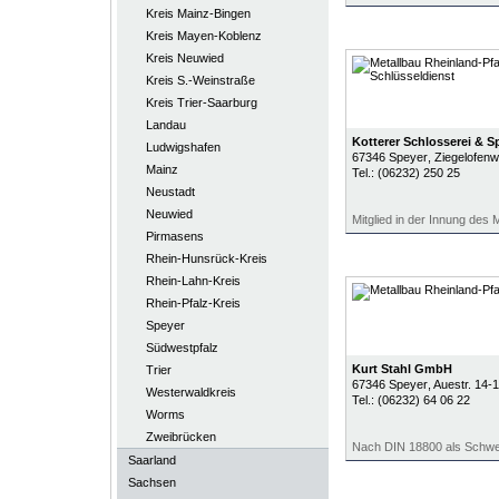
Kreis Mainz-Bingen
Kreis Mayen-Koblenz
Kreis Neuwied
Kreis S.-Weinstraße
Kreis Trier-Saarburg
Landau
Kotterer Schlosserei & S
Ludwigshafen
67346
Speyer
, Ziegelofen
Mainz
Tel.:
(06232) 250 25
Neustadt
Neuwied
Mitglied in der Innung des
Pirmasens
Rhein-Hunsrück-Kreis
Rhein-Lahn-Kreis
Rhein-Pfalz-Kreis
Speyer
Südwestpfalz
Kurt Stahl GmbH
Trier
67346
Speyer
, Auestr. 14-
Westerwaldkreis
Tel.:
(06232) 64 06 22
Worms
Zweibrücken
Nach DIN 18800 als Schweiß
Saarland
Sachsen