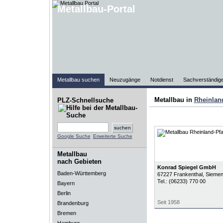
Metallbau-Portal
Metallbau suchen
Neuzugänge
Notdienst
Sachverständig
Metallbau in
Rheinlan
PLZ-Schnellsuche
Google Suche
Erweiterte Suche
Metallbau
nach Gebieten
Konrad Spiegel GmbH
Baden-Württemberg
67227
Frankenthal
, Sieme
Tel.:
(06233) 770 00
Bayern
Berlin
Seit 1958
Brandenburg
Bremen