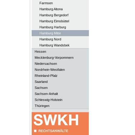
Farmsen
Hamburg Altona
Hamburg Bergedorf
Hamburg Eimsbüttel
Hamburg Harburg
Hamburg Mitte
Hamburg Nord
Hamburg Wandsbek
Hessen
Mecklenburg-Vorpommern
Niedersachsen
Nordrhein-Westfalen
Rheinland-Pfalz
Saarland
Sachsen
Sachsen-Anhalt
Schleswig-Holstein
Thüringen