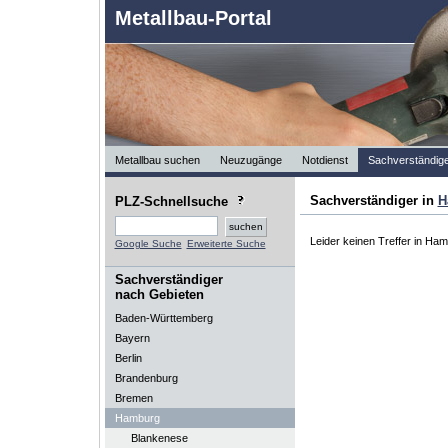
Metallbau-Portal
Metallbau suchen
Neuzugänge
Notdienst
Sachverständig
Sachverständiger in
H
PLZ-Schnellsuche
Leider keinen Treffer in Ham
Google Suche
Erweiterte Suche
Sachverständiger
nach Gebieten
Baden-Württemberg
Bayern
Berlin
Brandenburg
Bremen
Hamburg
Blankenese