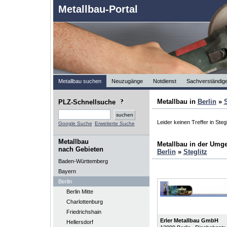
Metallbau-Portal
Metallbau suchen
Neuzugänge
Notdienst
Sachverständig
Metallbau in
Berlin
»
S
PLZ-Schnellsuche
Leider keinen Treffer in Stegl
Google Suche
Erweiterte Suche
Metallbau
Metallbau in der Umg
nach Gebieten
Berlin
»
Steglitz
Baden-Württemberg
Bayern
Berlin
Berlin Mitte
Charlottenburg
Friedrichshain
Erler Metallbau GmbH
Hellersdorf