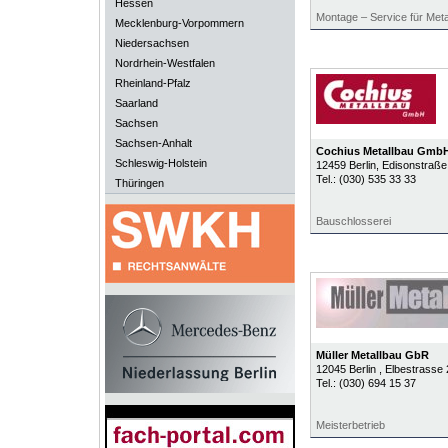
Hessen
Montage – Service für Metall
Mecklenburg-Vorpommern
Niedersachsen
Nordrhein-Westfalen
Rheinland-Pfalz
Saarland
Sachsen
Sachsen-Anhalt
Cochius Metallbau Gmb
Schleswig-Holstein
12459
Berlin
, Edisonstraße
Tel.:
(030) 535 33 33
Thüringen
Bauschlosserei
Müller Metallbau GbR
12045
Berlin
, Elbestrasse 
Tel.:
(030) 694 15 37
Meisterbetrieb